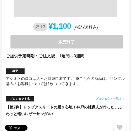
¥1,100
7
残り
(税込/送料込)
販売終了
ご提供予定時期：ご注文後、1週間～3週間
概要
アシオトのロゴは入った特製巾着です。 ※こちらの商品は、サンダル
購入のお客様については1枚ついてきます。
プロジェクト名
プロジェクトを見る
arrow_forward
【第2弾】トップアスリートの履き心地！神戸の靴職人が作った、ふ
わっと軽いレザーサンダル♪
favorite