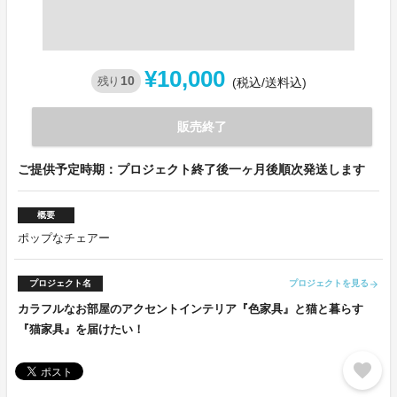
¥10,000
10
残り
(税込/送料込)
販売終了
ご提供予定時期：プロジェクト終了後一ヶ月後順次発送します
概要
ポップなチェアー
プロジェクト名
プロジェクトを見る
arrow_forward
カラフルなお部屋のアクセントインテリア『色家具』と猫と暮らす
『猫家具』を届けたい！
favorite