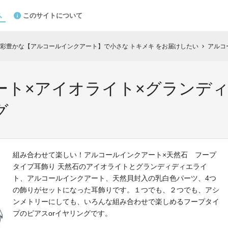
このサイトについて
彩豊かな【アルコールインクアート】で小さな トキメキ をお届けしたい
アルコール
chevron_right
ート×アイオライト×グランデ
グ
組み合わせて楽しい！アルコールインクアート×天然石 フープ
タイプ耳飾り 天然石のアイオライトとグランディディエライ
ト、アルコールインクアート、天然貝封入の乳白色パーツ、4つ
の飾りがセットになった耳飾りです。１つでも、２つでも、アシ
ンメトリーにしても、いろんな組み合わせで楽しめるフープタイ
プのピアスorイヤリングです。