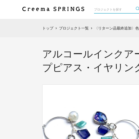
トップ
プロジェクト一覧
〈リターン品最終追加〉色
chevron_right
chevron_right
アルコールインクア
プピアス・イヤリン