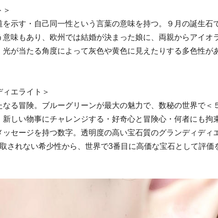
ト＞
道を示す・自己同一性という言葉の意味を持つ。９月の誕生石
う意味もあり、欧州では結婚が決まった娘に、両親からアイオ
。光が当たる角度によって灰色や黄色に見えたりする多色性が
ディエライト＞
たなる冒険。ブルーグリーンが最大の魅力で、数秘の世界で＜
、新しい物事にチャレンジする・好奇心と冒険心・何者にも拘
メッセージを持つ数字。透明度の高い宝石質のグランディディ
採取されない希少性から、世界で3番目に高価な宝石として評価