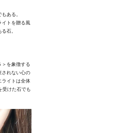
でもある。
ライトを贈る風
ある石。
５＞を象徴する
束されない心の
エライトは全体
を受けた石でも