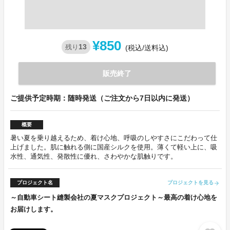
¥850
13
残り
(税込/送料込)
販売終了
ご提供予定時期：随時発送（ご注文から7日以内に発送）
概要
暑い夏を乗り越えるため、着け心地、呼吸のしやすさにこだわって仕
上げました。肌に触れる側に国産シルクを使用。薄くて軽い上に、吸
水性、通気性、発散性に優れ、さわやかな肌触りです。
プロジェクト名
プロジェクトを見る
arrow_forward
～自動車シート縫製会社の夏マスクプロジェクト～最高の着け心地を
お届けします。