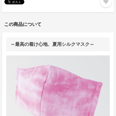
favorite
この商品について
～最高の着け心地、夏用シルクマスク～