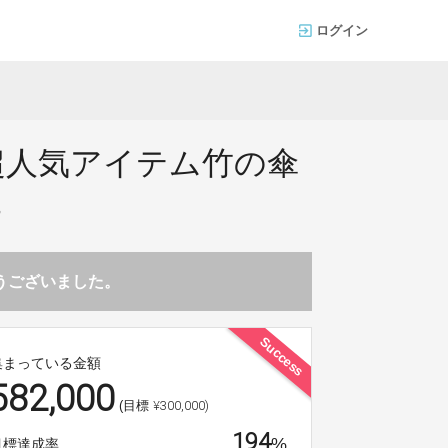
ログイン
超人気アイテム竹の傘
。
とうございました。
Success
集まっている金額
582,000
¥300,000)
(目標
194
%
目標達成率