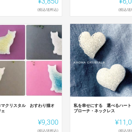
¥3,850
¥6,
(税込/送料込)
(税込/送
ロマクリスタル おすわり猫オ
私を幸せにする 選べるハー
ジェ
ブローチ・ネックレス
¥9,300
¥11,
(税込/送料込)
(税込/送