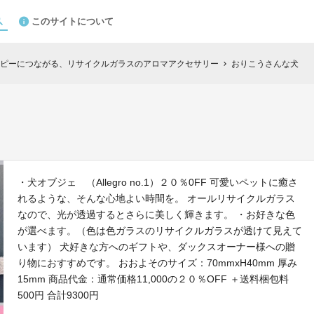
このサイトについて
ピーにつながる、リサイクルガラスのアロマアクセサリー
おりこうさんな犬
chevron_right
・犬オブジェ （Allegro no.1）２０％0FF 可愛いペットに癒さ
れるような、そんな心地よい時間を。 オールリサイクルガラス
なので、光が透過するとさらに美しく輝きます。 ・お好きな色
が選べます。（色は色ガラスのリサイクルガラスが透けて見えて
います） 犬好きな方へのギフトや、ダックスオーナー様への贈
り物におすすめです。 おおよそのサイズ：70mmxH40mm 厚み
15mm 商品代金：通常価格11,000の２０％OFF ＋送料梱包料
500円 合計9300円