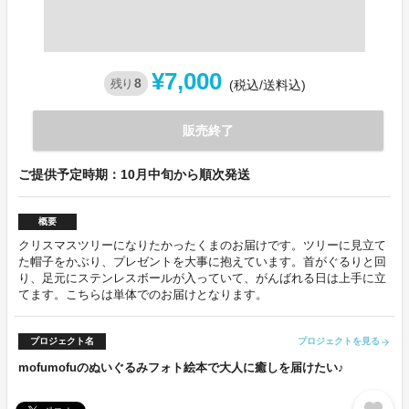
¥7,000
8
残り
(税込/送料込)
販売終了
ご提供予定時期：10月中旬から順次発送
概要
クリスマスツリーになりたかったくまのお届けです。ツリーに見立て
た帽子をかぶり、プレゼントを大事に抱えています。首がぐるりと回
り、足元にステンレスボールが入っていて、がんばれる日は上手に立
てます。こちらは単体でのお届けとなります。
プロジェクト名
プロジェクトを見る
arrow_forward
mofumofuのぬいぐるみフォト絵本で大人に癒しを届けたい♪