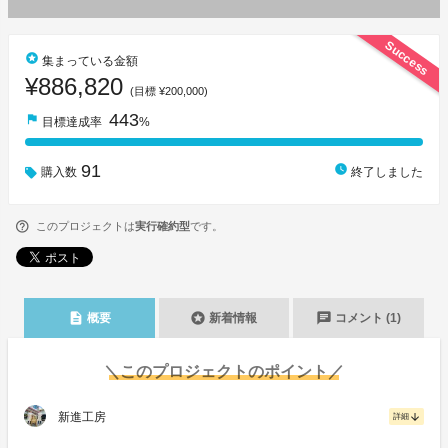
Success
stars
集まっている金額
¥886,820
(目標 ¥200,000)
443
flag
目標達成率
%
91
watch_later
購入数
終了しました
このプロジェクトは
実行確約型
です。
description
stars
chat
概要
新着情報
コメント (1)
＼このプロジェクトのポイント／
新進工房
arrow_downward
詳細