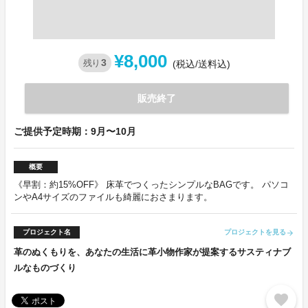
¥8,000
3
残り
(税込/送料込)
販売終了
ご提供予定時期：9月〜10月
概要
《早割：約15%OFF》 床革でつくったシンプルなBAGです。 パソコ
ンやA4サイズのファイルも綺麗におさまります。
プロジェクト名
プロジェクトを見る
arrow_forward
革のぬくもりを、あなたの生活に革小物作家が提案するサスティナブ
ルなものづくり
favorite