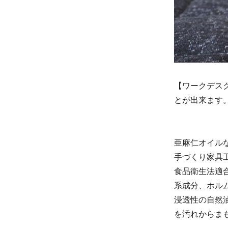
【ワークデス
とが出来ます
亜麻仁オイル
手づくり家具工房
食品衛生法適
系成分、ホル
浸透性の自然
を汚れからま