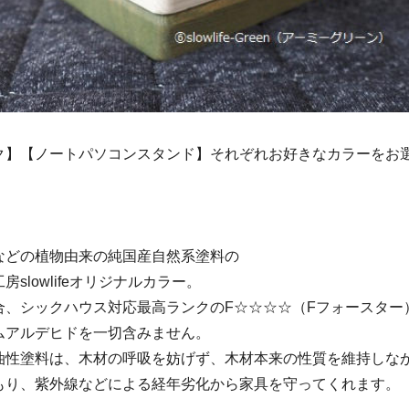
ク】【ノートパソコンスタンド】それぞれお好きなカラーをお
。
などの植物由来の純国産自然系塗料の
slowlifeオリジナルカラー。
合、シックハウス対応最高ランクのF☆☆☆☆（Fフォースター
ムアルデヒドを一切含みません。
油性塗料は、木材の呼吸を妨げず、木材本来の性質を維持しな
もり、紫外線などによる経年劣化から家具を守ってくれます。