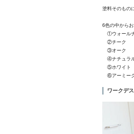
塗料そのもの
6色の中から
①ウォール
②チーク
③オーク
④ナチュラ
⑤ホワイト
⑥アーミー
ワークデス