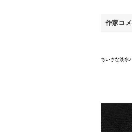
作家コ
ちいさな淡水