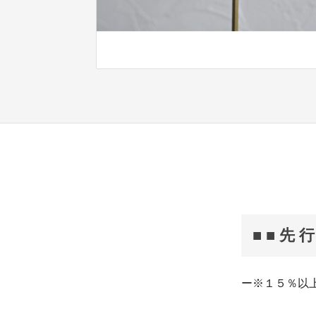
■ ■ 先 行
ー※１５％以上