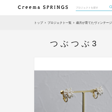
トップ
プロジェクト一覧
歳月が育てたヴィンテージ
chevron_right
chevron_right
つ ぶ つ ぶ 3