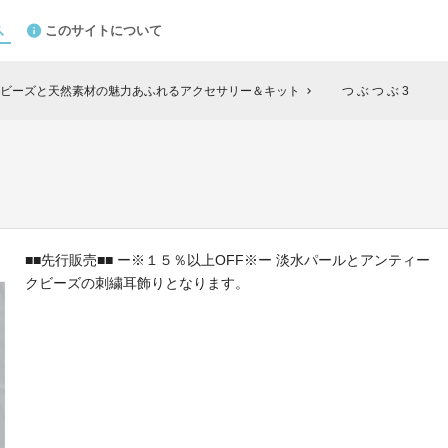
このサイトについて
ビーズと天然素材の魅力あふれるアクセサリー＆キット
つ ぶ つ ぶ 3
chevron_right
■■先行販売■■ ー※１５％以上OFF※ー 淡水パールとアンティー
クビーズの刺繍耳飾りとなります。