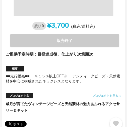
¥3,700
0
残り
(税込/送料込)
販売終了
ご提供予定時期：目標達成後、仕上がり次第順次
概要
■■先行販売■■ ー※１５％以上OFF※ー アンティークビーズ・天然素
材を中心に構成されたネックレスとなります。
プロジェクト名
プロジェクトを見る
arrow_forward
歳月が育てたヴィンテージビーズと天然素材の魅力あふれるアクセサ
リー＆キット
favorite