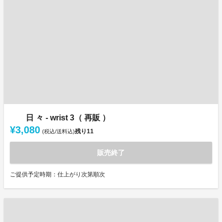
日 々 - wrist 3（ 再販 ）
¥3,080
残り
11
(税込/送料込)
販売終了
ご提供予定時期：仕上がり次第順次