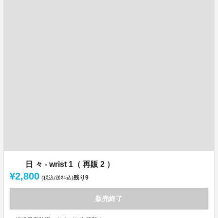
日 々 - wrist 1（ 再販 2 ）
¥2,800
残り
9
(税込/送料込)
販売終了