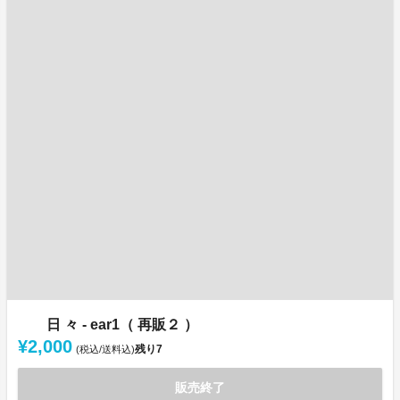
日 々 - ear1（ 再販２ ）
¥2,000
残り
7
(税込/送料込)
販売終了