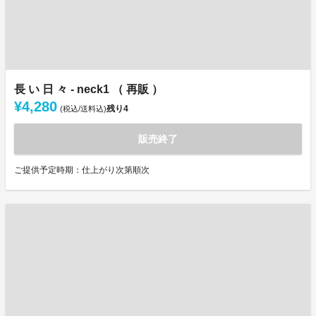
長 い 日 々 - neck1 （ 再販 ）
¥4,280
残り
4
(税込/送料込)
販売終了
ご提供予定時期：仕上がり次第順次