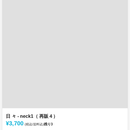
日 々 - neck1（ 再販４）
¥3,700
残り
3
(税込/送料込)