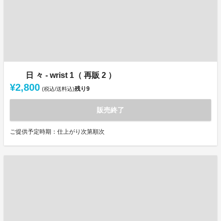
日 々 - wrist 1（ 再販 2 ）
¥2,800
残り
9
(税込/送料込)
販売終了
ご提供予定時期：仕上がり次第順次