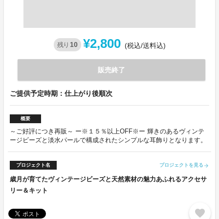
¥2,800
10
残り
(税込/送料込)
販売終了
ご提供予定時期：仕上がり後順次
概要
～ご好評につき再販～ ー※１５％以上OFF※ー 輝きのあるヴィンテ
ージビーズと淡水パールで構成されたシンプルな耳飾りとなります。
プロジェクト名
プロジェクトを見る
arrow_forward
歳月が育てたヴィンテージビーズと天然素材の魅力あふれるアクセサ
リー＆キット
favorite