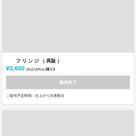
フ リ ン ジ （ 再販 ）
¥3,600
残り
3
(税込/送料込)
販売終了
ご提供予定時期：仕上がり次第順次