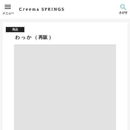
さがす
メニュー
商品
わ っ か （ 再販 ）