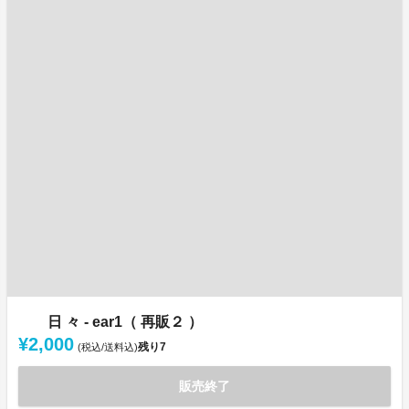
日 々 - ear1（ 再販２ ）
¥2,000
残り
7
(税込/送料込)
販売終了