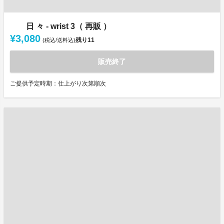
日 々 - wrist 3（ 再販 ）
¥3,080
残り
11
(税込/送料込)
販売終了
ご提供予定時期：仕上がり次第順次