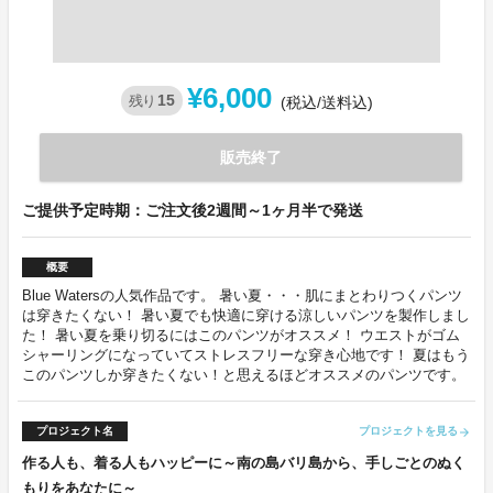
¥6,000
15
残り
(税込/送料込)
販売終了
ご提供予定時期：ご注文後2週間～1ヶ月半で発送
概要
Blue Watersの人気作品です。 暑い夏・・・肌にまとわりつくパンツ
は穿きたくない！ 暑い夏でも快適に穿ける涼しいパンツを製作しまし
た！ 暑い夏を乗り切るにはこのパンツがオススメ！ ウエストがゴム
シャーリングになっていてストレスフリーな穿き心地です！ 夏はもう
このパンツしか穿きたくない！と思えるほどオススメのパンツです。
プロジェクト名
プロジェクトを見る
arrow_forward
作る人も、着る人もハッピーに～南の島バリ島から、手しごとのぬく
もりをあなたに～