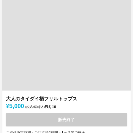
大人のタイダイ柄フリルトップス
¥5,000
残り
10
(税込/送料込)
販売終了
ご提供予定時期：ご注文後2週間～1ヶ月半で発送