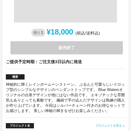
¥18,000
1
残り
(税込/送料込)
販売終了
ご提供予定時期：ご注文後3日以内に発送
概要
神秘的に輝くレインボームーンストーン。 ぷるんと可愛らしいドロッ
プ型のシンプルなデザインのペンダントトップです。 Blue Watersオ
リジナルの台座デザインが他にはない作品です。 エキゾチックな雰囲
気もありとっても素敵です。 繊細で手の込んだデザインは熟練の職人
が作り上げています。 今回はシルバーチェーン付きのお得なセットで
お届けします。 美しい神秘の輝きをぜひお楽しみください。
プロジェクト名
プロジェクトを見る
arrow_forward