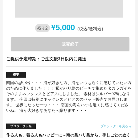
¥5,000
2
残り
(税込/送料込)
販売終了
ご提供予定時期：ご注文後3日以内に発送
概要
南国の思い出・・・ 海が好きな方、海をいつも近くに感じていたい方
のために作りました！！！ 私がバリ島のビーチで集めたタカラガイを
そのままネックレスとピアスにしました。 素材はシルバー925になり
ます。 今回は特別にネックレスとピアスのセット販売でお届けしま
す。 世界にたった一つ・・・ 南国の海をいつも近くに感じてくださ
いね。 海が大好きなあなたへ贈ります・・・
プロジェクト名
プロジェクトを見る
arrow_forward
作る人も、着る人もハッピーに～南の島バリ島から、手しごとのぬく