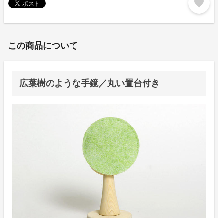
favorite
この商品について
広葉樹のような手鏡／丸い置台付き