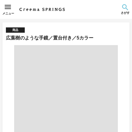
さがす
メニュー
商品
広葉樹のような手鏡／置台付き／5カラー