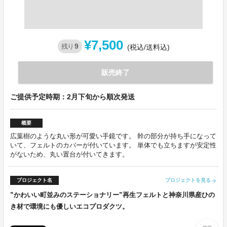
¥7,500
9
残り
(税込/送料込)
販売終了
ご提供予定時期：2月下旬から順次発送
概要
広葉樹のような丸い形が可愛い手鏡です。 幹の部分が持ち手になって
いて、フェルトのカバーが付いています。 単体でも立ちますが安定性
がないため、丸い置台が付いてきます。
プロジェクト名
プロジェクトを見る
arrow_forward
”かわいい町並みのステーショナリー”再生フェルトと神奈川県産ひの
き材で環境にも優しいエコプロダクツ。