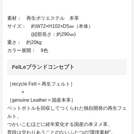
素材： 再生ポリエステル 本革
サイズ： 約W72×H102×D5㎜（本体）
(紐部長さ：約290㎜)
重さ： 約20kg
カラー展開： 9色
FelLeブランドコンセプト
［recycle Felt = 再生フェルト］
×
［genuine Leather = 国産本革］
ペットボトルを回収してつくられた独自開発の再生フェ
ルト、
つかいこむほどに経年変化する国産の本ヌメ革、
普段は交わりあうことのないふたつの“環境素材”。