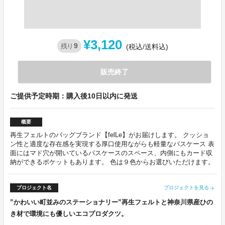
¥3,120
9
残り
(税込/送料込)
販売終了
ご提供予定時期：購入後10日以内に発送
概要
再生フェルトのバッグブランド【felLe】がお届けします。 クッショ
ン性と適度な存在感を実現する厚口使用ながらも軽量なパスケース 表
面にはマド穴が開いているパスケースのスペース、内側にもカード収
納ができるポケットもあります。 色は９色からお選びいただけます。
プロジェクト名
プロジェクトを見る
arrow_forward
”かわいい町並みのステーショナリー”再生フェルトと神奈川県産ひの
き材で環境にも優しいエコプロダクツ。