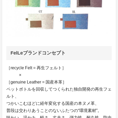
FelLeブランドコンセプト
［recycle Felt = 再生フェルト］
×
［genuine Leather = 国産本革］
ペットボトルを回収してつくられた独自開発の再生フェ
ルト、
つかいこむほどに経年変化する国産の本ヌメ革、
普段は交わりあうことのないふたつの“環境素材”。
味わい、温かみ、軽さ、丈夫さ、弾力性、耐久性、防虫