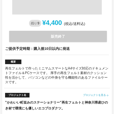
¥4,400
9
残り
(税込/送料込)
販売終了
ご提供予定時期：購入後10日以内に発送
概要
再生フェルトで作ったミニマムスマートなA4サイズ対応のドキュメン
トファイル＆PCケースです。 厚手の再生フェルト素材のクッション
性を活かして、パソコンなどの中身を守る機能性のあるファイルケー
スです。
プロジェクト名
プロジェクトを見る
arrow_forward
”かわいい町並みのステーショナリー”再生フェルトと神奈川県産ひの
き材で環境にも優しいエコプロダクツ。