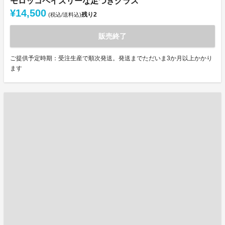
モロッコペイズリーな足つきグラス
¥14,500
残り
2
(税込/送料込)
販売終了
ご提供予定時期：受注生産で順次発送。発送までただいま3か月以上かかり
ます