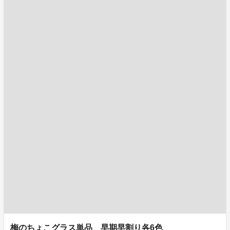
梅のちょこグラス単品 早期早割り各6色