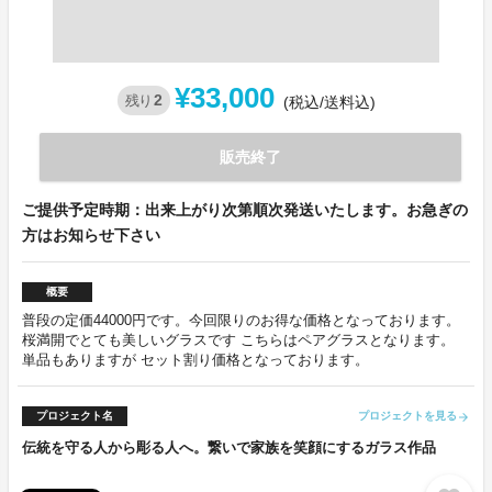
¥33,000
2
残り
(税込/送料込)
販売終了
ご提供予定時期：出来上がり次第順次発送いたします。お急ぎの
方はお知らせ下さい
概要
普段の定価44000円です。今回限りのお得な価格となっております。
桜満開でとても美しいグラスです こちらはペアグラスとなります。
単品もありますが セット割り価格となっております。
プロジェクト名
プロジェクトを見る
arrow_forward
伝統を守る人から彫る人へ。繋いで家族を笑顔にするガラス作品