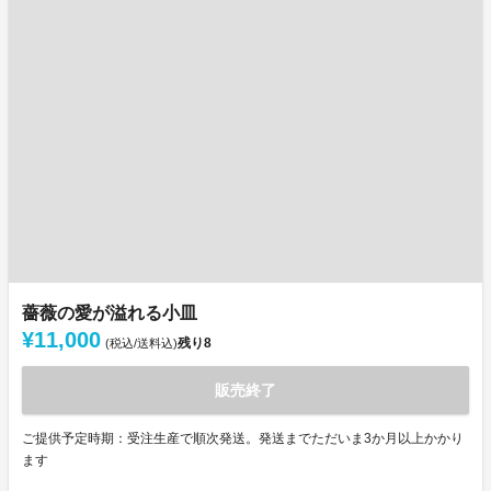
薔薇の愛が溢れる小皿
¥11,000
残り
8
(税込/送料込)
販売終了
ご提供予定時期：受注生産で順次発送。発送までただいま3か月以上かかり
ます