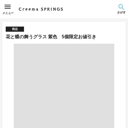
さがす
メニュー
商品
花と蝶の舞うグラス 紫色 5個限定お値引き