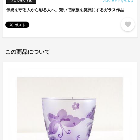
プロジェクト名
プロジェクトを見る
arrow_forward
伝統を守る人から彫る人へ。繋いで家族を笑顔にするガラス作品
favorite
この商品について