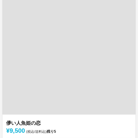
儚い人魚姫の恋
¥9,500
残り
5
(税込/送料込)