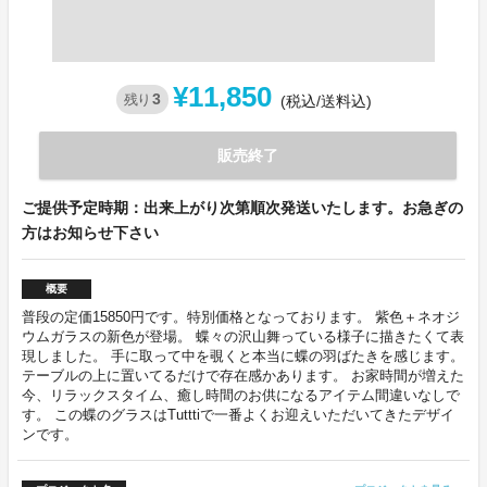
¥11,850
3
残り
(税込/送料込)
販売終了
ご提供予定時期：出来上がり次第順次発送いたします。お急ぎの
方はお知らせ下さい
概要
普段の定価15850円です。特別価格となっております。 紫色＋ネオジ
ウムガラスの新色が登場。 蝶々の沢山舞っている様子に描きたくて表
現しました。 手に取って中を覗くと本当に蝶の羽ばたきを感じます。
テーブルの上に置いてるだけで存在感かあります。 お家時間が増えた
今、リラックスタイム、癒し時間のお供になるアイテム間違いなしで
す。 この蝶のグラスはTutttiで一番よくお迎えいただいてきたデザイ
ンです。