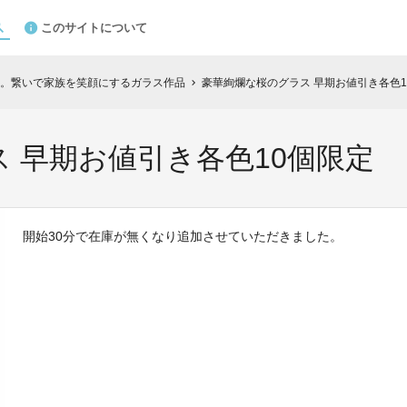
このサイトについて
。繋いで家族を笑顔にするガラス作品
豪華絢爛な桜のグラス 早期お値引き各色1
chevron_right
 早期お値引き各色10個限定
開始30分で在庫が無くなり追加させていただきました。