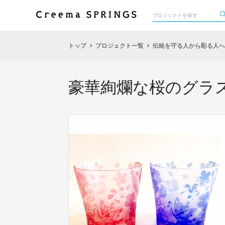
トップ
プロジェクト一覧
伝統を守る人から彫る人へ
chevron_right
chevron_right
豪華絢爛な桜のグラス