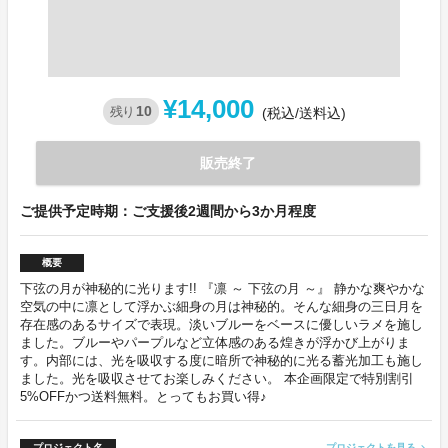
¥14,000
10
残り
(税込/送料込)
販売終了
ご提供予定時期：ご支援後2週間から3か月程度
概要
下弦の月が神秘的に光ります!! 『凛 ～ 下弦の月 ～』 静かな爽やかな
空気の中に凛として浮かぶ細身の月は神秘的。そんな細身の三日月を
存在感のあるサイズで表現。淡いブルーをベースに優しいラメを施し
ました。ブルーやパープルなど立体感のある煌きが浮かび上がりま
す。内部には、光を吸収する度に暗所で神秘的に光る蓄光加工も施し
ました。光を吸収させてお楽しみください。 本企画限定で特別割引
5%OFFかつ送料無料。とってもお買い得♪
プロジェクト名
プロジェクトを見る