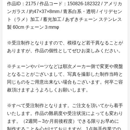
作品ID：2175 / 作品コード：150826-182322 / アメリカ
ンガラス / 約47×37×8mm / 青系白系・透明 / イリデセン
ト（ラメ）加工 / 蓄光加工 / あずきチェーン ステンレス
製 60cm チェーン３mmφ
※受注制作となりますので、模様など若干異なることが
ありますが、作品の個性としてぜひお楽しみください。
※チェーンやパーツなどは順次メーカー側で変更や廃盤
となることがございまして、写真を撮影した制作当時と
同じものをご用意出来ない場合もございます。何卒ご容
赦頂けますようよろしくお願いします。
※すべて受注制作となります。ご注文を頂いてから着手
いたします。作品の難易度や受注状況によっても変わり
ます。（2週間～3か月前後程度）できる限りお早めに
制作することを心がけておりますが、1点毎手作業での