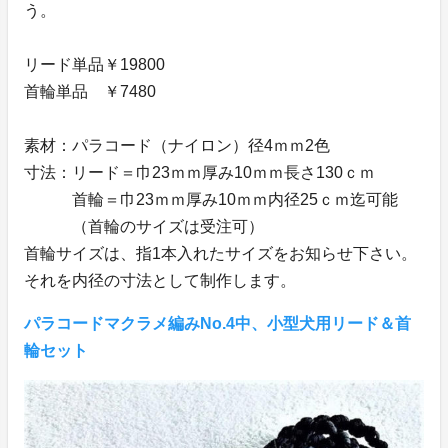
う。
リード単品￥19800
首輪単品 ￥7480
素材：パラコード（ナイロン）径4ｍｍ2色
寸法：リード＝巾23ｍｍ厚み10ｍｍ長さ130ｃｍ
首輪＝巾23ｍｍ厚み10ｍｍ内径25ｃｍ迄可能
（首輪のサイズは受注可）
首輪サイズは、指1本入れたサイズをお知らせ下さい。
それを内径の寸法として制作します。
パラコードマクラメ編みNo.4中、小型犬用リード＆首
輪セット