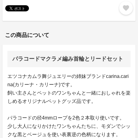
favorite
この商品について
パラコードマクラメ編み首輪とリードセット
エツコナカムラ舞ジュエリーの姉妹ブランドcarina.cari
na(カリーナ・カリーナ)です。
飼い主さんとペットのワンちゃんと一緒におしゃれを楽
しめるオリジナルペットグッズ品です。
パラコードの径4mmロープを2色２本取り使いです。
少し大人になりかけたワンちゃんたちに、モダンでシッ
クな黒とベージュを使い表裏逆の色柄になります。