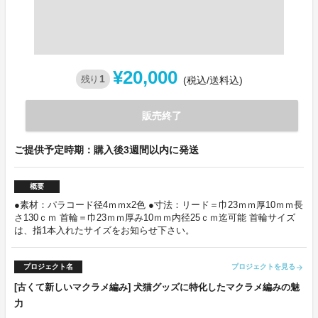
¥20,000
1
残り
(税込/送料込)
販売終了
ご提供予定時期：購入後3週間以内に発送
概要
●素材：パラコード径4ｍｍx2色 ●寸法：リード＝巾23ｍｍ厚10ｍｍ長
さ130ｃｍ 首輪＝巾23ｍｍ厚み10ｍｍ内径25ｃｍ迄可能 首輪サイズ
は、指1本入れたサイズをお知らせ下さい。
プロジェクト名
プロジェクトを見る
arrow_forward
[古くて新しいマクラメ編み] 犬猫グッズに特化したマクラメ編みの魅
力